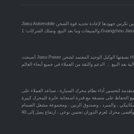
Jiasu Automobile هي أول شركة في الصين تكرس جهودها لإعادة تجديد قوة الشحن. Awareness هي الشركة الوحيدة في مجال إعادة تجديد طاقة السيارات ، التي تجمع بين البحث والتطوير والإنتاج
أصبحت Jiasu Power بصفتها الوكيل الوحيد المعتمد لشحن HKS في الصين ، وهي NO1 في المبيعات العالمية لمدة ثلاث سنوات متتالية ، قوة السيارات في الصين حولت قادة الصناعة ، مع أداء
متقدمة لتحسين أداء نظام محرك السيارة ، تساعد العملاء على
ية ، مع الحفاظ على متسقة مع قدرة استجابة عابرة للمحرك كبيرة
لميكانيكي ، والمبرد ، وصندوق الرنين ، ومجموعة مشغل الصمام