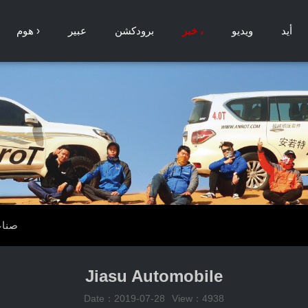
أيد
ويديو
خبر ،
برودكشن
عبير
هوم ›
صناع
Jiasu Automobile
Date：2019-07-28
View：4938