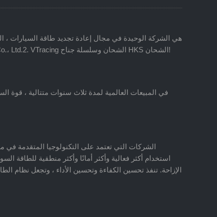
والمبيعات وما بعد البيع. وتملك الشركات: 1.Guangzhou Jiasu Automobile Trading Co.، Ltd Suzhou Anrot Automotive Technology Co.، Ltd.2. VTracing الشحان وسلسلة جناح HKS الشحان!
الشركات التي تعتمد على التكنولوجيا المتقدمة في مج
استخدام أكثر فعالية وأكثر أمانًا وأكثر منطقية للطاقة الس
الإزاحة. تنفذ تحسين الكفاءة وتحسين الأداء ، وتجعل نظام الط