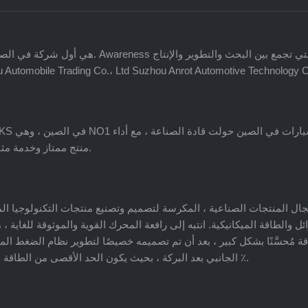
منتج ممتاز وخدمة مثالية بعد البيع ， الدعم والثقة من العملاء في جميع أنحاء العالم.
ال المنتجات الصناعية ، المكرسة لتصميم وتصنيع منتجات التكنولوجيا ال
وائل والطاقة الميكانيكية. انتبه إلى رافعة المحرك القوية والموثوقة للغا
اقة مُحسَّنًا بشكل كبير ، بعد أن تم تصميمه خصيصًا لتطوير نظام الضغط ا
الجانبي بعد البركة ، بحيث يكون الحد الأقصى من الطاقة وأقصى محرك لعزم الدوران تحسن نوعي ، ارتفاع يصل إلى 40 ٪.