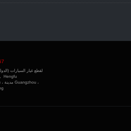
67
GA002 ، Yiyou (الدولية) لقطع غيار السيارات
مركز تجارة السلع ， gfu
Road ، حي Yuexiu ، مدينة Guangzhou ،
مقا