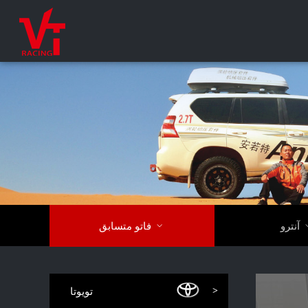
آنترو

فاتو متسابق
تويوتا
>