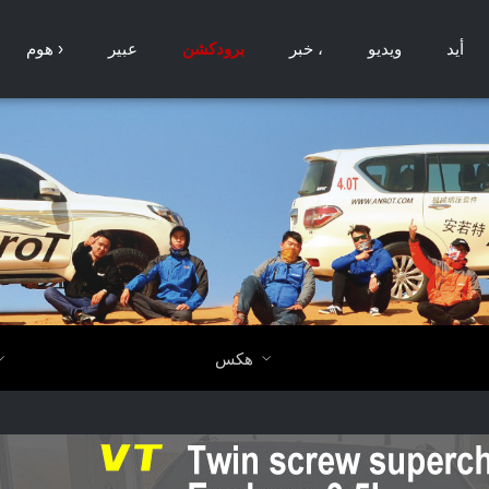
أيد
ويديو
خبر ،
برودكشن
عبير
هوم ›

هكس
